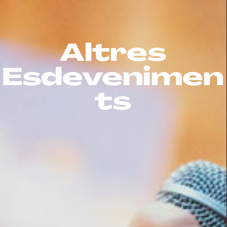
Altres
Esdevenimen
ts