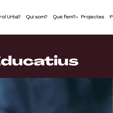
rol Urbà?
Qui som?
Què fem?
Projectes
P
Educatius