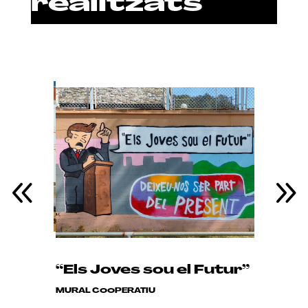
realitzats
mar(-
“Els Joves sou el Futur”
“Crem
MURAL COOPERATIU
MURAL CO