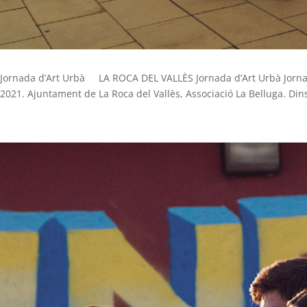
Jornada d’Art Urbà LA ROCA DEL VALLÈS Jornada d’Art Urbà Jorna
2021. Ajuntament de La Roca del Vallès, Associació La Belluga. Dins