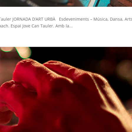
Tauler JORNADA D’ART URBÀ Esdeveniments – Música, Dansa, Arts 
ach. Espai Jove Can Tauler. Amb la...