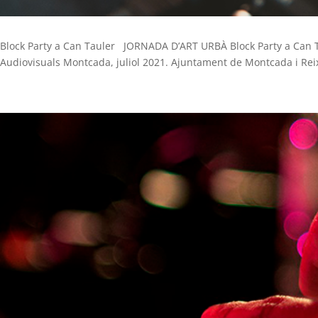
Block Party a Can Tauler JORNADA D’ART URBÀ Block Party a Can 
Audiovisuals Montcada, juliol 2021. Ajuntament de Montcada i Reix