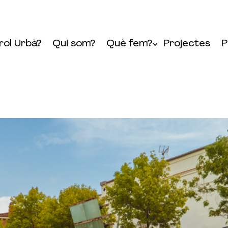
rol Urbà?
Qui som?
Què fem?
Projectes
P