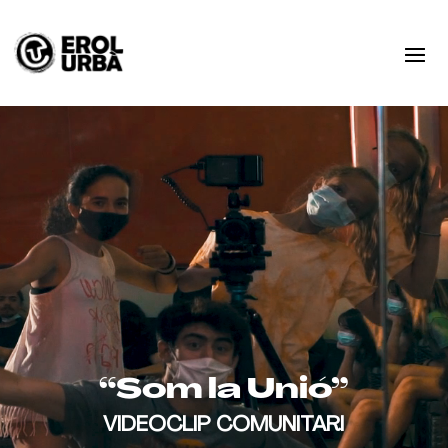
Video
Player
“Som la Unió”
VIDEOCLIP COMUNITARI